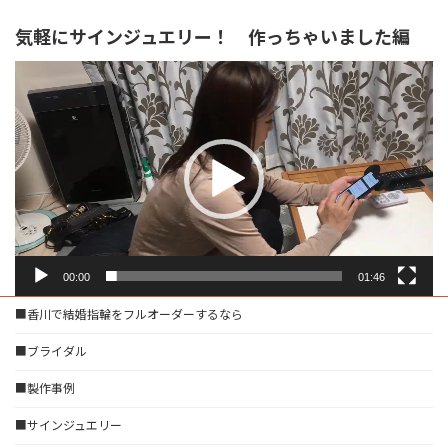
気軽にサインジュエリー！ 作っちゃいました編
動
画
プ
レ
ー
ヤ
ー
00:00
01:46
■香川で結婚指輪をフルオーダーするなら
■ブライダル
■製作事例
■サインジュエリー