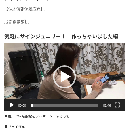
【個人情報保護方針】
【免責事項】
気軽にサインジュエリー！ 作っちゃいました編
動
画
プ
レ
ー
ヤ
ー
00:00
01:46
■香川で結婚指輪をフルオーダーするなら
■ブライダル