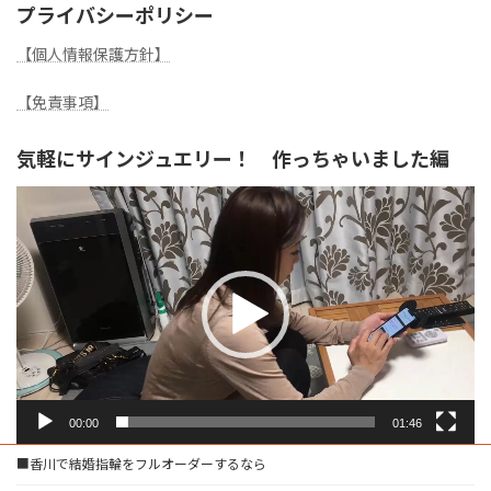
プライバシーポリシー
【個人情報保護方針】
【免責事項】
気軽にサインジュエリー！ 作っちゃいました編
動
画
プ
レ
ー
ヤ
ー
00:00
01:46
■香川で結婚指輪をフルオーダーするなら