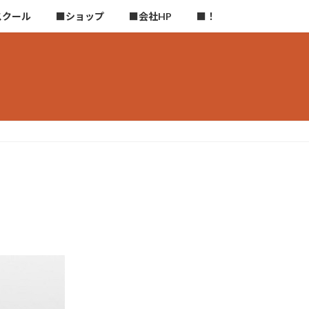
スクール
■ショップ
■会社HP
■！