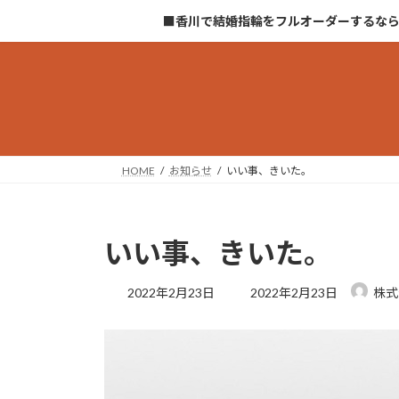
コ
ナ
■香川で結婚指輪をフルオーダーするな
ン
ビ
テ
ゲ
ン
ー
ツ
シ
へ
ョ
ス
ン
キ
に
HOME
お知らせ
いい事、きいた。
ッ
移
プ
動
いい事、きいた。
最
2022年2月23日
2022年2月23日
株式
終
更
新
日
時
: