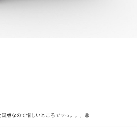
…
国版なので惜しいところですっ。。。😅