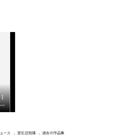
ュース
、
宝石豆知識
、
過去の作品集