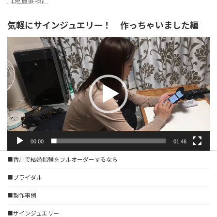
【免責事項】
気軽にサインジュエリー！ 作っちゃいました編
動
画
プ
レ
ー
ヤ
ー
00:00
01:46
■香川で結婚指輪をフルオーダーするなら
■ブライダル
■製作事例
■サインジュエリー