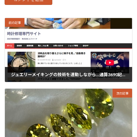
前の記事
ジュエリーメイキングの技術を連動しながら…通算3690記事！
2025年7月18日
次の記事