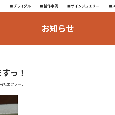
ら
■ブライダル
■製作事例
■サインジュエリー
■
お知らせ
ますっ！
会社エファーナ