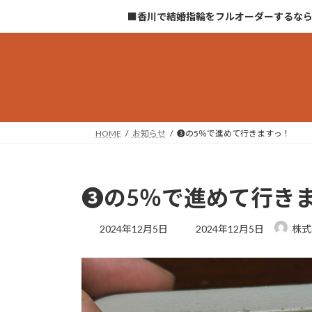
コ
ナ
■香川で結婚指輪をフルオーダーするな
ン
ビ
テ
ゲ
ン
ー
ツ
シ
へ
ョ
ス
ン
キ
に
HOME
お知らせ
❸の5％で進めて行きますっ！
ッ
移
プ
動
❸の5％で進めて行き
最
2024年12月5日
2024年12月5日
株式
終
更
新
日
時
: