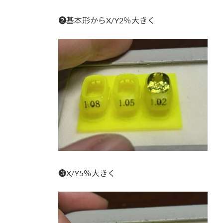
❷基本形からX/Y2％大きく
❸X/Y5％大きく