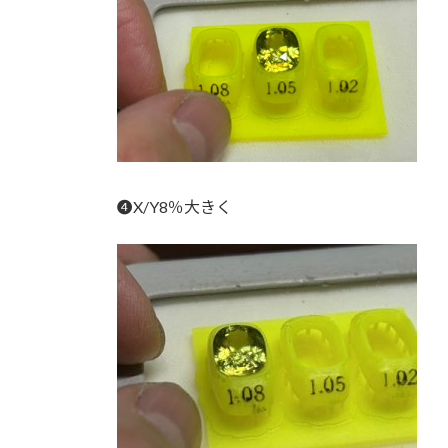
❹X/Y8％大きく