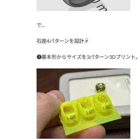
で…
石座4パターンを設計☟
❶基本形からサイズを3パターン3Dプリント