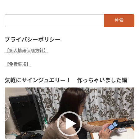
検
索:
プライバシーポリシー
【個人情報保護方針】
【免責事項】
気軽にサインジュエリー！ 作っちゃいました編
動
画
プ
レ
ー
ヤ
ー