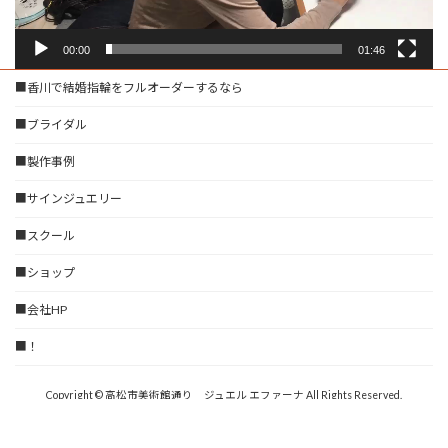
00:00
01:46
■香川で結婚指輪をフルオーダーするなら
■ブライダル
■製作事例
■サインジュエリー
■スクール
■ショップ
■会社HP
■！
Copyright © 高松市美術館通り ジュエル エファーナ All Rights Reserved.
Powered by
WordPress
with
Lightning Theme
&
VK All in One Expansion Unit