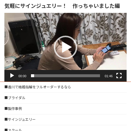
気軽にサインジュエリー！ 作っちゃいました編
動
画
プ
レ
ー
ヤ
ー
00:00
01:46
■香川で結婚指輪をフルオーダーするなら
■ブライダル
■製作事例
■サインジュエリー
■スクール