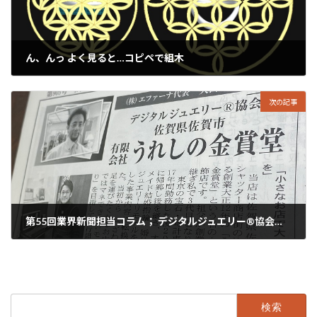
ん、んっ よく見ると…コピペで組木
2022年2月26日
次の記事
第55回業界新聞担当コラム； デジタルジュエリー®協会 佐賀県 有限会社 うれしの金賞堂
2022年2月28日
検
索: