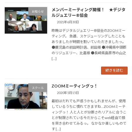
メンバーミーティング開催！ ★デジタ
お知らせ
ルジュエリー®協会
2021年6月30日
昨晩はデジタルジュエリー®協会のZOOMミー
ティング。 急遽、スケジューリングしたことも
ありましたが時間を割いていただきましたっ。
●鹿児島の前田時計店、前田様 ●沖縄県中頭郡
のリジュエリー、比嘉様 ●長崎県島原市の山之
[…]
続きを読む
ZOOMミーティングっ！
スクール
2020年5月15日
最初はだれでも戸惑うかもしれませんが、使用
しているうちに慣れてきますね…ZOOMミーテ
ィングっ！ 人と人とが分断されリアルに合うこ
とが制限されている今だからこそweb経由で顔
を突き合わせてみるっ。 なかなか楽しいもので
す […]