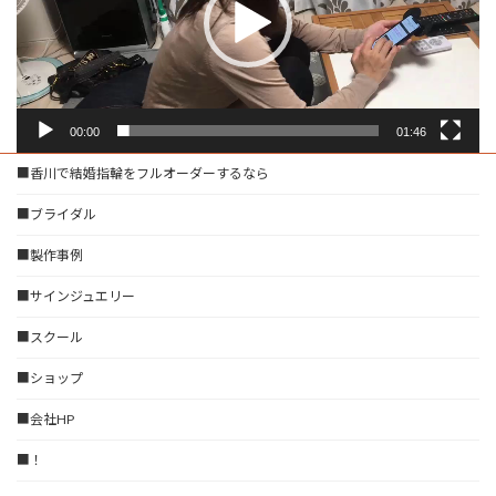
ヤ
ー
00:00
01:46
■香川で結婚指輪をフルオーダーするなら
■ブライダル
■製作事例
■サインジュエリー
■スクール
■ショップ
■会社HP
■！