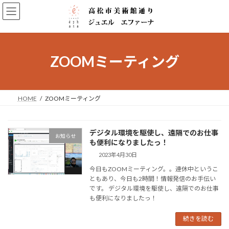
コ
ナ
ン
ビ
テ
ゲ
ン
ー
ツ
シ
へ
ョ
ZOOMミーティング
ス
ン
キ
に
ッ
移
プ
動
HOME
ZOOMミーティング
デジタル環境を駆使し、遠隔でのお仕事
お知らせ
も便利になりましたっ！
2023年4月30日
今日もZOOMミーティング。。連休中というこ
ともあり、今日も2時間！情報発信のお手伝い
です。 デジタル環境を駆使し、遠隔でのお仕事
も便利になりましたっ！
続きを読む