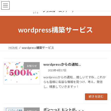
コ
ナ
ン
ビ
テ
ゲ
ン
ー
ツ
シ
へ
ョ
wordpress構築サービス
ス
ン
キ
に
ッ
移
プ
動
HOME
wordpress構築サービス
wordpressからの通知…
お知らせ
2023年4月17日
wordpressからの通知… 嬉しいですね… これか
らも皆様に有益な情報を見つけ、考え、発信
し、精進していきますっ！
続きを読む
ポン～っと ヒントが。。。