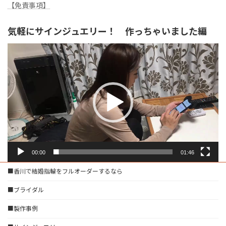
【免責事項】
気軽にサインジュエリー！ 作っちゃいました編
動
画
プ
レ
ー
ヤ
ー
00:00
01:46
■香川で結婚指輪をフルオーダーするなら
■ブライダル
■製作事例