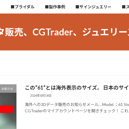
ら
■ブライダル
■製作事例
■サインジュエリー
■
タ販売、CGTrader、ジュエリ
この”61”とは海外表示のサイズ。 日本のサイズ
お知らせ
2024年8月18日
海外への3Dデータ販売のお知らせメール… Model ；61 S
CGTraderのマイアカウントページを開きチェック！ これっ☟ 