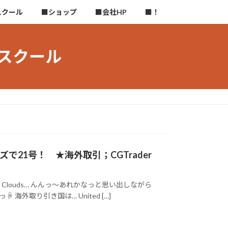
スクール
■ショップ
■会社HP
■！
ースクール
で21号！ ★海外取引；CGTrader
ix Clouds… んんっ～あれかなっと思い出しながら
海外取り引き国は… United […]