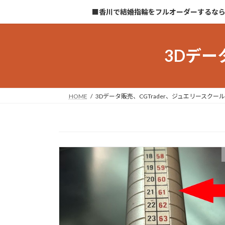
コ
ナ
■香川で結婚指輪をフルオーダーするな
ン
ビ
テ
ゲ
ン
ー
3Dデー
ツ
シ
へ
ョ
ス
ン
キ
に
HOME
3Dデータ販売、CGTrader、ジュエリースクール
ッ
移
プ
動