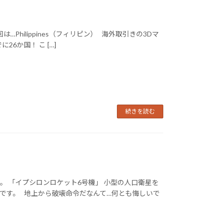
…Philippines（フィリピン） 海外取引きの3Dマ
6か国！ こ […]
続きを読む
。 「イプシロンロケット6号機」 小型の人口衛星を
うです。 地上から破壊命令だなんて…何とも悔しいで