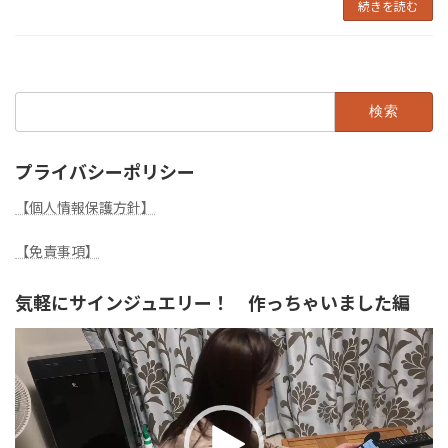
続きを読む
検
索:
プライバシーポリシー
【個人情報保護方針】
【免責事項】
気軽にサインジュエリー！ 作っちゃいました編
動
画
プ
レ
ー
ヤ