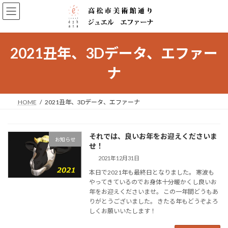
コ
ナ
ン
ビ
テ
ゲ
ン
ー
ツ
シ
2021丑年、3Dデータ、エファー
へ
ョ
ス
ン
ナ
キ
に
ッ
移
プ
動
HOME
2021丑年、3Dデータ、エファーナ
それでは、良いお年をお迎えくださいま
お知らせ
せ！
2021年12月31日
本日で2021年も最終日となりました。 寒波も
やってきているのでお身体十分暖かくし良いお
年をお迎えくださいませ。 この一年間どうもあ
りがとうございました。 きたる年もどうぞよろ
しくお願いいたします！