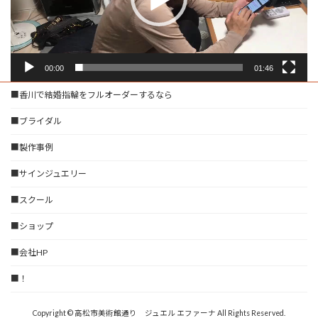
ー
00:00
01:46
■香川で結婚指輪をフルオーダーするなら
■ブライダル
■製作事例
■サインジュエリー
■スクール
■ショップ
■会社HP
■！
Copyright © 高松市美術館通り ジュエル エファーナ All Rights Reserved.