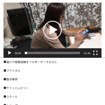
動
画
プ
レ
ー
ヤ
ー
00:00
01:46
■香川で結婚指輪をフルオーダーするなら
■ブライダル
■製作事例
■サインジュエリー
■スクール