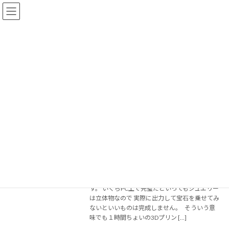
コ
ナ
ン
ビ
テ
ゲ
ン
ー
ツ
シ
へ
ョ
３Dモデリング
ス
ン
キ
に
ッ
移
プ
動
HOME
３Dモデリング
そういう意味でも１時間ちょいの3Dプリ
お知らせ
ントは私にとっては強い味方のツールで
す。
2020年12月8日
3Dモデリングの後は形状確認で3Dプリントで
す。 いくらPC上で完璧だといってもジュエリー
は立体物なので 実際に出力して宝石を乗せてみ
ないといいものは完成しません。 そういう意
味でも１時間ちょいの3Dプリン […]