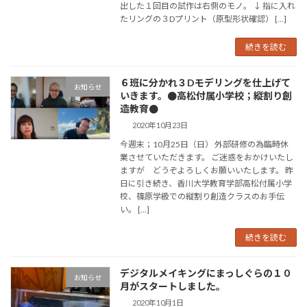
出した１回目の試作は右側のモノ。 ↓ 指に入れ
たリングの３Dプリント（原型形状確認） […]
続きを読む
６班に分かれ３Dモデリングを仕上げて
お知らせ
いきます。●高松付属小学校；縦割り創
造教育●
2020年10月23日
今週末；10月25日（日） 外部研修の為臨時休
業させていただきます。 ご迷惑をおかけいたし
ますが どうぞよろしくお願いいたします。 昨
日に引き続き、香川大学教育学部高松付属小学
校、篠原学級での縦割り創造クラスのお手伝
い。 […]
続きを読む
デジタルメイキングにまっしぐらの１０
お知らせ
月がスタートしました。
2020年10月1日