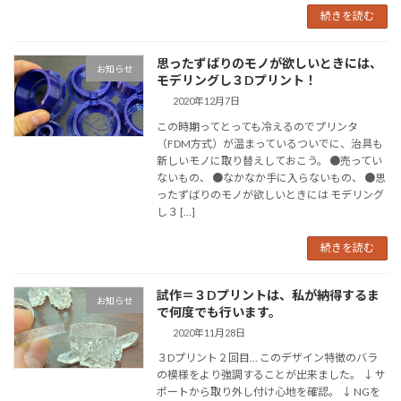
続きを読む
思ったずばりのモノが欲しいときには、
お知らせ
モデリングし３Dプリント！
2020年12月7日
この時期ってとっても冷えるのでプリンタ
（FDM方式）が温まっているついでに、治具も
新しいモノに取り替えしておこう。 ●売ってい
ないもの、 ●なかなか手に入らないもの、 ●思
ったずばりのモノが欲しいときには モデリング
し３ […]
続きを読む
試作＝３Dプリントは、私が納得するま
お知らせ
で何度でも行います。
2020年11月28日
３Dプリント２回目… このデザイン特徴のバラ
の模様をより強調することが出来ました。 ↓ サ
ポートから取り外し付け心地を確認。 ↓ NGを