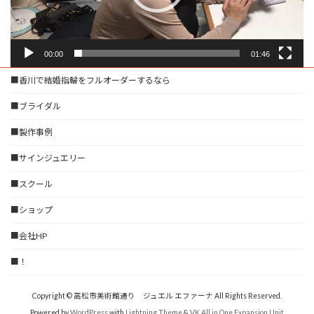
00:00
01:46
■香川で結婚指輪をフルオーダーするなら
■ブライダル
■製作事例
■サインジュエリー
■スクール
■ショップ
■会社HP
■！
Copyright © 高松市美術館通り ジュエル エファーナ All Rights Reserved.
Powered by
WordPress
with
Lightning Theme
&
VK All in One Expansion Unit