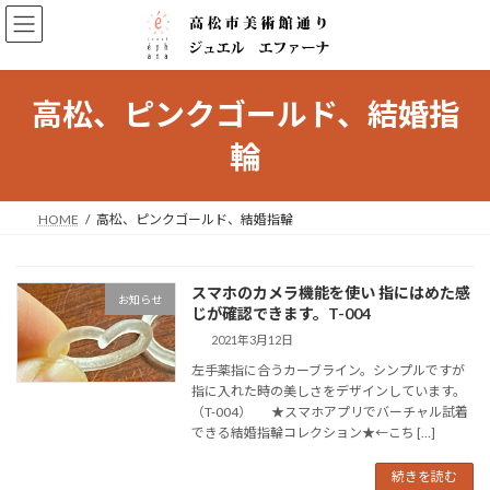
コ
ナ
ン
ビ
テ
ゲ
ン
ー
ツ
シ
高松、ピンクゴールド、結婚指
へ
ョ
ス
ン
輪
キ
に
ッ
移
プ
動
HOME
高松、ピンクゴールド、結婚指輪
スマホのカメラ機能を使い 指にはめた感
お知らせ
じが確認できます。T-004
2021年3月12日
左手薬指に合うカーブライン。シンプルですが
指に入れた時の美しさをデザインしています。
（T-004） ★スマホアプリでバーチャル試着
できる結婚指輪コレクション★←こち […]
続きを読む