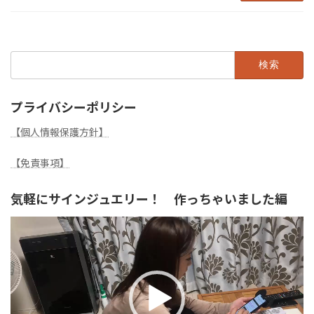
検
索:
プライバシーポリシー
【個人情報保護方針】
【免責事項】
気軽にサインジュエリー！ 作っちゃいました編
動
画
プ
レ
ー
ヤ
ー