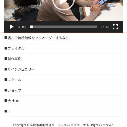
ー
00:00
01:46
■香川で結婚指輪をフルオーダーするなら
■ブライダル
■製作事例
■サインジュエリー
■スクール
■ショップ
■会社HP
■！
Copyright © 高松市美術館通り ジュエル エファーナ All Rights Reserved.