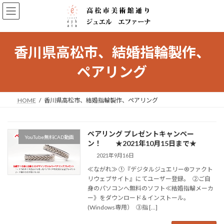
コ
ナ
ン
ビ
テ
ゲ
ン
ー
ツ
シ
香川県高松市、結婚指輪製作、
へ
ョ
ス
ン
ペアリング
キ
に
ッ
移
プ
動
HOME
香川県高松市、結婚指輪製作、ペアリング
ペアリング プレゼントキャンペー
YouTube無料CAD動画
ン！ ★2021年10月15日まで★
2021年9月16日
≪ながれ≫ ①『デジタルジュエリー®ファクト
リウェブサイト』にてユーザー登録。 ②ご自
身のパソコンへ無料のソフト≪結婚指輪メーカ
ー》をダウンロード＆インストール。
(Windows専用） ③指 […]