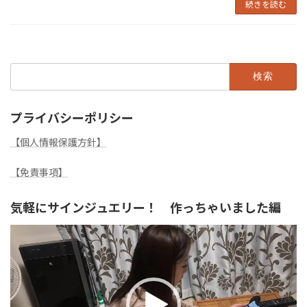
続きを読む
検
索:
プライバシーポリシー
【個人情報保護方針】
【免責事項】
気軽にサインジュエリー！ 作っちゃいました編
動
画
プ
レ
ー
ヤ