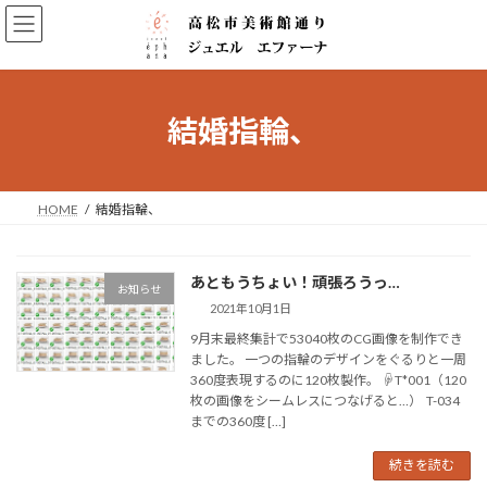
コ
ナ
ン
ビ
テ
ゲ
ン
ー
ツ
シ
へ
ョ
結婚指輪、
ス
ン
キ
に
ッ
移
プ
動
HOME
結婚指輪、
あともうちょい！頑張ろうっ…
お知らせ
2021年10月1日
9月末最終集計で53040枚のCG画像を制作でき
ました。 一つの指輪のデザインをぐるりと一周
360度表現するのに120枚製作。 ☟T*001（120
枚の画像をシームレスにつなげると…） T-034
までの360度 […]
続きを読む