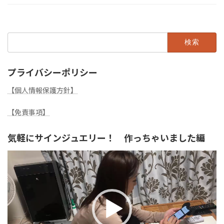
検
索:
プライバシーポリシー
【個人情報保護方針】
【免責事項】
気軽にサインジュエリー！ 作っちゃいました編
動
画
プ
レ
ー
ヤ
ー