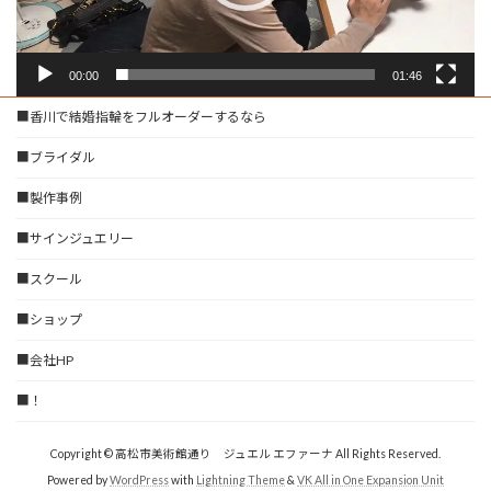
00:00
01:46
■香川で結婚指輪をフルオーダーするなら
■ブライダル
■製作事例
■サインジュエリー
■スクール
■ショップ
■会社HP
■！
Copyright © 高松市美術館通り ジュエル エファーナ All Rights Reserved.
Powered by
WordPress
with
Lightning Theme
&
VK All in One Expansion Unit