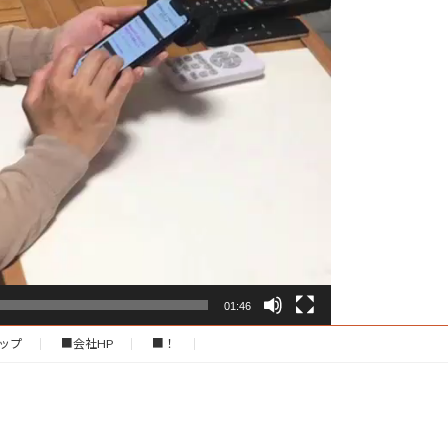
01:46
ップ
■会社HP
■！