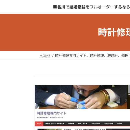
コ
ナ
■香川で結婚指輪をフルオーダーするな
ン
ビ
テ
ゲ
ン
ー
時計修
ツ
シ
へ
ョ
ス
ン
キ
に
HOME
時計修理専門サイト、時計修理、腕時計、修理
ッ
移
プ
動