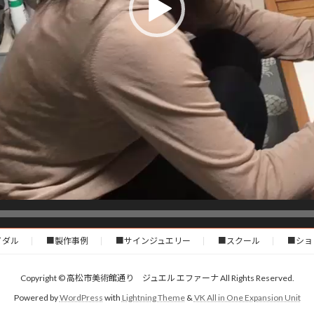
イダル
■製作事例
■サインジュエリー
■スクール
■ショ
Copyright © 高松市美術館通り ジュエル エファーナ All Rights Reserved.
Powered by
WordPress
with
Lightning Theme
&
VK All in One Expansion Unit