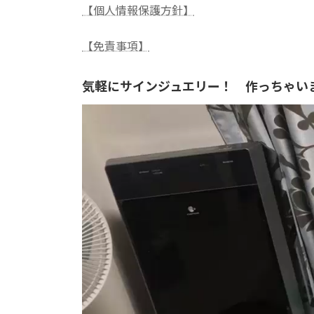
【個人情報保護方針】
【免責事項】
気軽にサインジュエリー！ 作っちゃい
動
画
プ
レ
ー
ヤ
ー