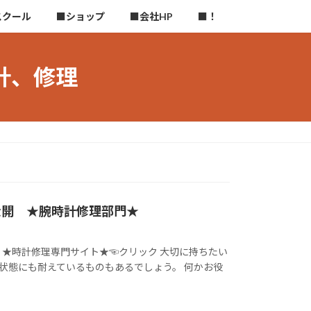
スクール
■ショップ
■会社HP
■！
計、修理
公開 ★腕時計修理部門★
 ★時計修理専門サイト★☜クリック 大切に持ちたい
状態にも耐えているものもあるでしょう。 何かお役