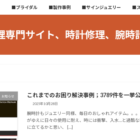
ら
■ブライダル
■製作事例
■サインジュエリー
■
理専門サイト、時計修理、腕時
これまでのお困り解決事例；3789件を一挙
お知らせ
2025年10月28日
腕時計もジュエリー同様、毎日のおしゃれアイテム。。。
がゆえに日々の使用に耐え、時には衝撃、入水…と過酷な
に立てるかと思い、 […]