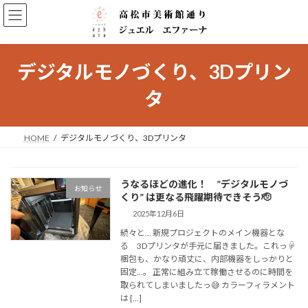
コ
ナ
ン
ビ
テ
ゲ
ン
ー
ツ
シ
デジタルモノづくり、3Dプリン
へ
ョ
ス
ン
タ
キ
に
ッ
移
プ
動
HOME
デジタルモノづくり、3Dプリンタ
うなるほどの進化！ ”デジタルモノづ
お知らせ
くり” は更なる飛躍期待できそう🫡
2025年12月6日
続々と… 新規プロジェクトのメイン機器とな
る 3Dプリンタが手元に届きました。これっ☟
梱包も、かなり頑丈に、内部機器をしっかりと
固定…。 正常に組み立て稼働させるのに時間を
取られてしまいましたっ😅 カラーフィラメント
は […]