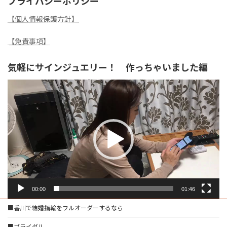
プライバシーポリシー
【個人情報保護方針】
【免責事項】
気軽にサインジュエリー！ 作っちゃいました編
動
画
プ
レ
ー
ヤ
ー
00:00
01:46
■香川で結婚指輪をフルオーダーするなら
■ブライダル