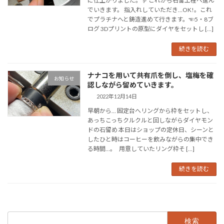
に仕上がりました。☟ これから石留工程へ進ん
でいきます。 指入れしていただき…OK!。これ
でプラチナへと鋳造進めて行きます。☜5・8ブ
ログ 3Dプリントの原型にダイヤをセットし […]
続きを読む
ナナコを用いて共有爪を倒し、塩梅を確
お知らせ
認しながら留めていきます。
2022年12月14日
早朝から… 固定台へリングから枠をセットし、
あっちこっちクルクルと回しながらダイヤモン
ドの石留め 本日はショップの定休日、シーンと
したひと時はコーヒーを飲みながらの集中でき
る時間…。 用意していたリング枠そ […]
続きを読む
検