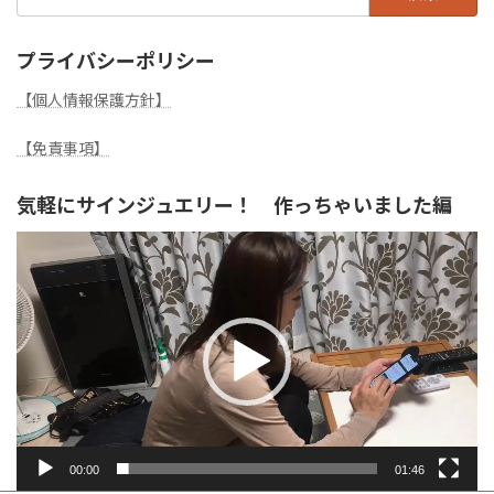
索:
プライバシーポリシー
【個人情報保護方針】
【免責事項】
気軽にサインジュエリー！ 作っちゃいました編
動
画
プ
レ
ー
ヤ
ー
00:00
01:46