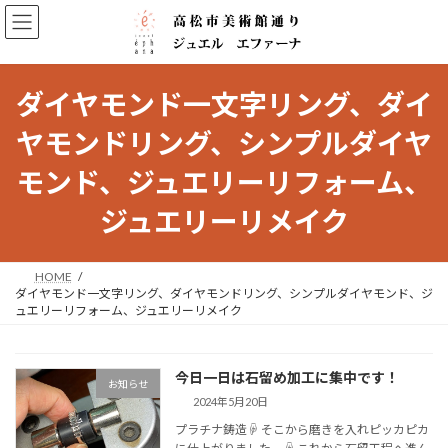
コ
ナ
ン
ビ
テ
ゲ
ン
ー
ツ
シ
ダイヤモンド一文字リング、ダイ
へ
ョ
ス
ン
ヤモンドリング、シンプルダイヤ
キ
に
ッ
移
モンド、ジュエリーリフォーム、
プ
動
ジュエリーリメイク
HOME
ダイヤモンド一文字リング、ダイヤモンドリング、シンプルダイヤモンド、ジ
ュエリーリフォーム、ジュエリーリメイク
今日一日は石留め加工に集中です！
お知らせ
2024年5月20日
プラチナ鋳造☟ そこから磨きを入れピッカピカ