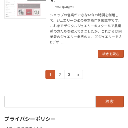
す。
2020年4月28日
ショップの営業ができない今の時間を利用し
て、ジュエリーCADの基本操作を確認中です。
これまでデジタルジュエリー®スクールで異業
種の方たちを教えてきましたが、これからは同
業者のジュエリー業界の人。 ①ジュエリーを３
Dデザ […]
続きを読む
投
1
2
3
»
固
固
固
定
定
定
稿
ペ
ペ
ペ
ー
ー
ー
の
ジ
ジ
ジ
検
ペ
索:
ー
プライバシーポリシー
ジ