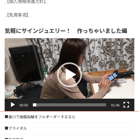
【個人情報保護方針】
送
り
【免責事項】
気軽にサインジュエリー！ 作っちゃいました編
動
画
プ
レ
ー
ヤ
ー
00:00
01:46
■香川で結婚指輪をフルオーダーするなら
■ブライダル