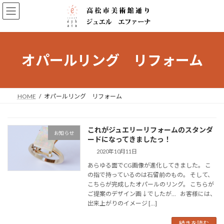
コ
ナ
ン
ビ
テ
ゲ
ン
ー
ツ
シ
へ
ョ
オパールリング リフォーム
ス
ン
キ
に
ッ
移
プ
動
HOME
オパールリング リフォーム
これがジュエリーリフォームのスタンダ
お知らせ
ードになってきましたっ！
2020年10月11日
あらゆる面でCG画像が進化してきました。 こ
の指で持っているのは石留前のもの。 そして、
こちらが完成したオパールのリング。 こちらが
ご提案のデザイン画↓でしたが… お客様には、
出来上がりのイメージ […]
続きを読む