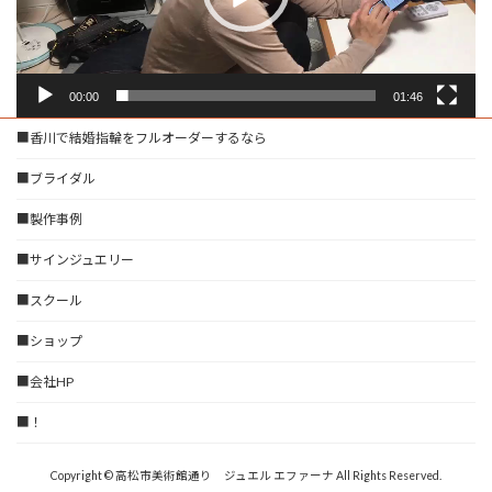
ー
00:00
01:46
■香川で結婚指輪をフルオーダーするなら
■ブライダル
■製作事例
■サインジュエリー
■スクール
■ショップ
■会社HP
■！
Copyright © 高松市美術館通り ジュエル エファーナ All Rights Reserved.