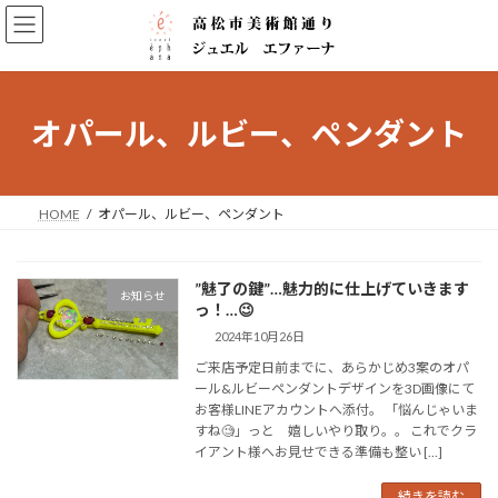
コ
ナ
ン
ビ
テ
ゲ
ン
ー
ツ
シ
へ
ョ
オパール、ルビー、ペンダント
ス
ン
キ
に
ッ
移
プ
動
HOME
オパール、ルビー、ペンダント
”魅了の鍵”…魅力的に仕上げていきます
お知らせ
っ！…😉
2024年10月26日
ご来店予定日前までに、あらかじめ3案のオパ
ール&ルビーペンダントデザインを3D画像にて
お客様LINEアカウントへ添付。 「悩んじゃいま
すね🧐」っと 嬉しいやり取り。。 これでクラ
イアント様へお見せできる準備も整い […]
続きを読む