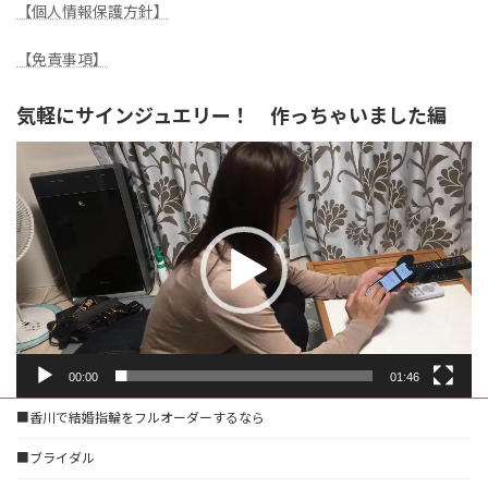
【個人情報保護方針】
【免責事項】
気軽にサインジュエリー！ 作っちゃいました編
動
画
プ
レ
ー
ヤ
ー
00:00
01:46
■香川で結婚指輪をフルオーダーするなら
■ブライダル