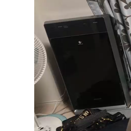
動
画
プ
レ
ー
ヤ
ー