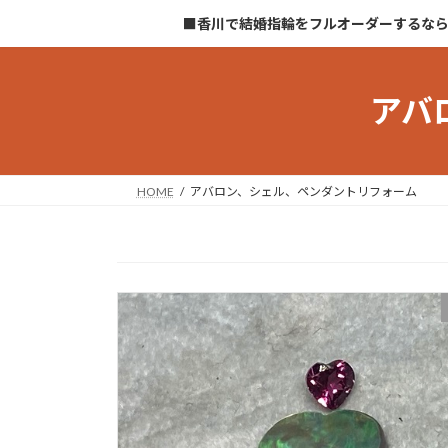
コ
ナ
■香川で結婚指輪をフルオーダーするな
ン
ビ
テ
ゲ
ン
ー
アバ
ツ
シ
へ
ョ
ス
ン
キ
に
HOME
アバロン、シェル、ペンダントリフォーム
ッ
移
プ
動