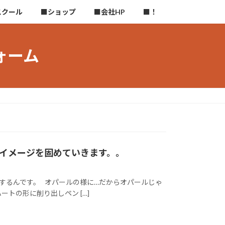
スクール
■ショップ
■会社HP
■！
ォーム
イメージを固めていきます。。
化するんです。 オパールの様に…だからオパールじゃ
トの形に削り出しペン […]