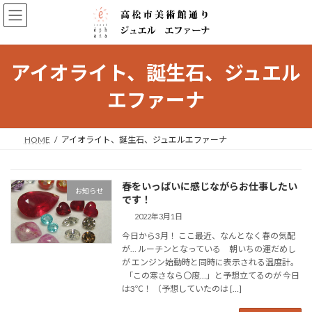
コ
ナ
ン
ビ
テ
ゲ
ン
ー
ツ
シ
アイオライト、誕生石、ジュエル
へ
ョ
ス
ン
エファーナ
キ
に
ッ
移
プ
動
HOME
アイオライト、誕生石、ジュエルエファーナ
春をいっぱいに感じながらお仕事したい
お知らせ
です！
2022年3月1日
今日から3月！ ここ最近、なんとなく春の気配
が… ルーチンとなっている 朝いちの運だめし
が エンジン始動時と同時に表示される温度計。
「この寒さなら〇度…」と予想立てるのが 今日
は3℃！ （予想していたのは […]