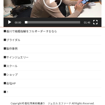
ー
00:00
01:46
■香川で結婚指輪をフルオーダーするなら
■ブライダル
■製作事例
■サインジュエリー
■スクール
■ショップ
■会社HP
■！
Copyright © 高松市美術館通り ジュエル エファーナ All Rights Reserved.