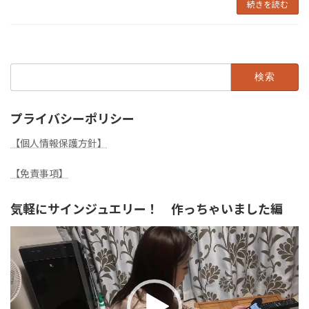
続きを読む
検
索:
プライバシーポリシー
【個人情報保護方針】
【免責事項】
気軽にサインジュエリー！ 作っちゃいました編
動
画
プ
レ
ー
ヤ