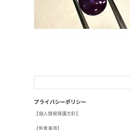
投
稿
の
検
ペ
索:
ー
プライバシーポリシー
ジ
【個人情報保護方針】
送
【免責事項】