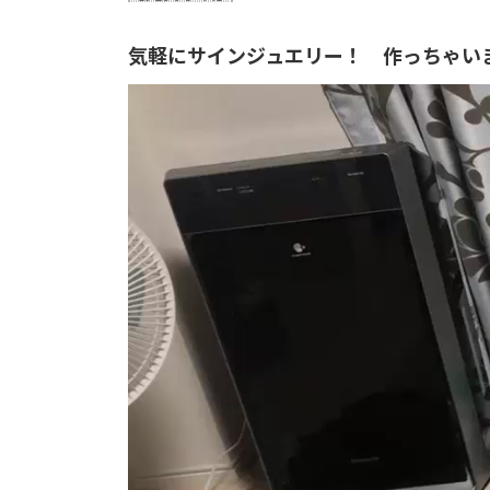
り
気軽にサインジュエリー！ 作っちゃい
動
画
プ
レ
ー
ヤ
ー