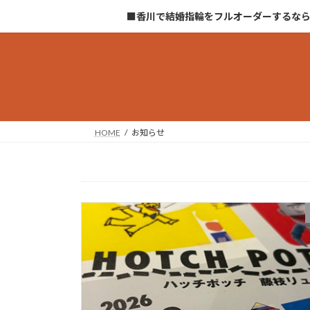
コ
ナ
■香川で結婚指輪をフルオーダーするな
ン
ビ
テ
ゲ
ン
ー
ツ
シ
へ
ョ
ス
ン
キ
に
HOME
お知らせ
ッ
移
プ
動