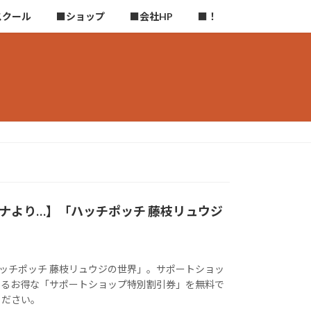
スクール
■ショップ
■会社HP
■！
ナより…】「ハッチポッチ 藤枝リュウジ
ハッチポッチ 藤枝リュウジの世界」。サポートショッ
なるお得な「サポートショップ特別割引券」を無料で
ください。