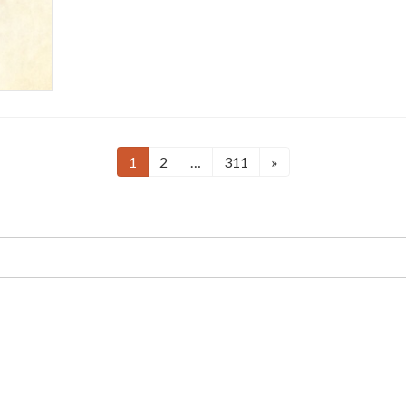
1
2
…
311
»
固
固
固
定
定
定
ペ
ペ
ペ
ー
ー
ー
ジ
ジ
ジ