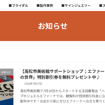
ら
■ブライダル
■製作事例
■サインジュエリー
■
お知らせ
【高松市美術館サポートショップ；エファー
お知らせ
の世界」特別割引券を無料プレゼント中♪
2026年7月17日
高松市美術館で7月18日からスタートする注目展覧会「
プのジュエルエファーナでは、観覧料が団体割引料金に
配布中です！お出かけ前にぜひエファーナへお立ち寄り