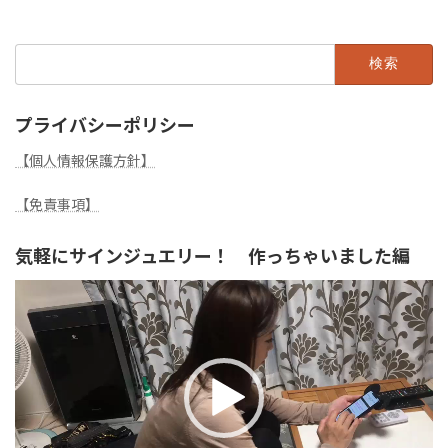
検
索:
プライバシーポリシー
【個人情報保護方針】
【免責事項】
気軽にサインジュエリー！ 作っちゃいました編
動
画
プ
レ
ー
ヤ
ー