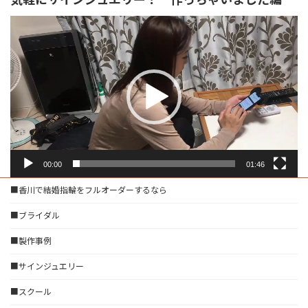
動
画
プ
レ
ー
ヤ
ー
00:00
01:46
■香川で結婚指輪をフルオーダーするなら
■ブライダル
■製作事例
■サインジュエリー
■スクール